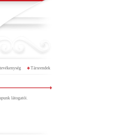
tevékenység
Társrendek
apunk látogatói.