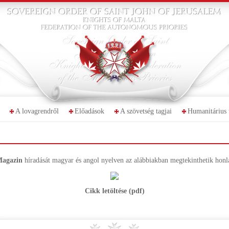
A lovagrendről
Előadások
A szövetség tagjai
Humanitárius 
Magazin
híradását magyar és angol nyelven az alábbiakban megtekinthetik honl
Cikk letöltése (pdf)