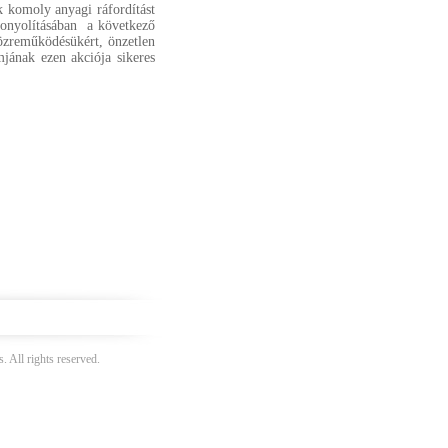
ak komoly anyagi ráfordítást
bonyolításában a következő
közreműködésükért, önzetlen
jának ezen akciója sikeres
 All rights reserved.