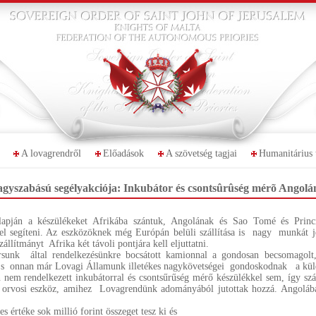
A lovagrendről
Előadások
A szövetség tagjai
Humanitárius 
gyszabású segélyakciója: Inkubátor és csontsûrûség mérõ Angol
apján a készülékeket Afrikába szántuk, Angolának és Sao Tomé és Princ
zel segíteni. Az eszközöknek még Európán belüli szállítása is nagy munkát j
állítmányt Afrika két távoli pontjára kell eljuttatni.
rsunk által rendelkezésünkre bocsátott kamionnal a gondosan becsomagolt
ba, s onnan már Lovagi Államunk illetékes nagykövetségei gondoskodnak a küld
nem rendelkezett inkubátorral és csontsűrűség mérő készülékkel sem, így szá
s orvosi eszköz, amihez Lovagrendünk adományából jutottak hozzá. Angoláb
 értéke sok millió forint összeget tesz ki és