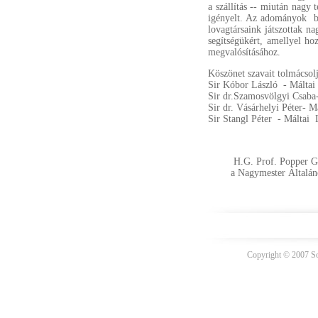
a szállítás -- miután nagy 
igényelt. Az adományok bo
lovagtársaink játszottak n
segítségükért, amellyel h
megvalósításához.
Köszönet szavait tolmácso
Sir Kóbor László - Máltai
Sir dr.Szamosvölgyi Csaba
Sir dr. Vásárhelyi Péter- M
Sir Stangl Péter - Máltai
H.G. Prof. Popper 
a Nagymester Általános
Copyright © 2007 Sov