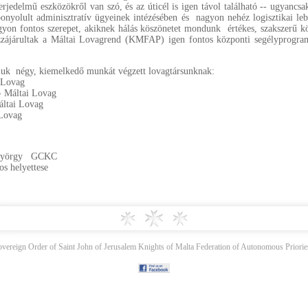
terjedelmű eszközökről van szó, és az úticél is igen távol található -- ugyancs
nyolult adminisztratív ügyeinek intézésében és nagyon nehéz logisztikai le
agyon fontos szerepet, akiknek hálás köszönetet mondunk értékes, szakszerű 
ozzájárultak a Máltai Lovagrend (KMFAP) igen fontos központi segélyprogram
ljuk négy, kiemelkedő munkát végzett lovagtársunknak:
 Lovag
- Máltai Lovag
áltai Lovag
 Lovag
György GCKC
 helyettese
ereign Order of Saint John of Jerusalem Knights of Malta Federation of Autonomous Priories.