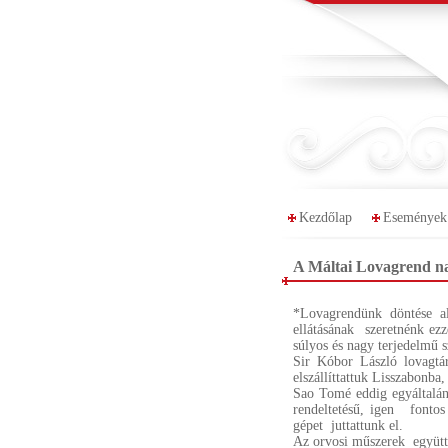
Kezdőlap
Események
A Máltai Lovagrend na
*Lovagrendünk döntése al
ellátásának szeretnénk ez
súlyos és nagy terjedelmű sz
Sir Kóbor László lovagtá
elszállíttattuk Lisszabon
Sao Tomé eddig egyáltalán 
rendeltetésű, igen fonto
gépet juttattunk el.
Az orvosi műszerek együttes