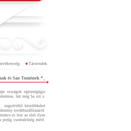
tevékenység
Társrendek
ának és Sao Tomének *_
ipe országok egészségügyi
elentene, hát még ha ezt a
, nagyértékű készülékeket
emény továbbszállításáról.
mukra ez lesz az első ilyen
a pedig csontsűrűség mérő