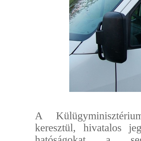
A Külügyminisztérium
keresztül, hivatalos je
hatóságokat a se