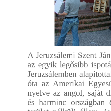
A Jeruzsálemi Szent Já
az egyik legősibb ispot
Jeruzsálemben alapított
óta az Amerikai Egyesü
nyelve az angol, saját d
és harminc országban 