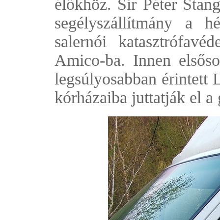
élőkhöz. Sir Péter Stang
segélyszállítmány a h
salernói katasztrófavé
Amico-ba. Innen elsősor
legsúlyosabban érintett 
kórházaiba juttatják el