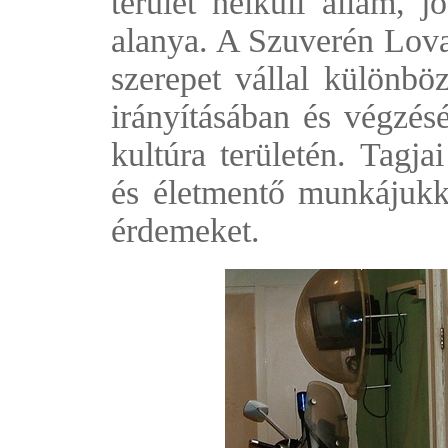
terület nélküli állam, 
alanya. A Szuverén Lova
szerepet vállal különbö
irányításában és végzésé
kultúra területén. Tagja
és életmentő munkájuk
érdemeket.