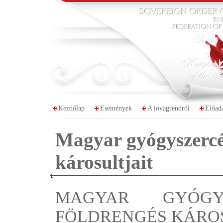
Kezdőlap
Események
A lovagrendről
Előad
Magyar gyógyszercég
károsultjait
MAGYAR GYÓGY
FÖLDRENGÉS KÁROS