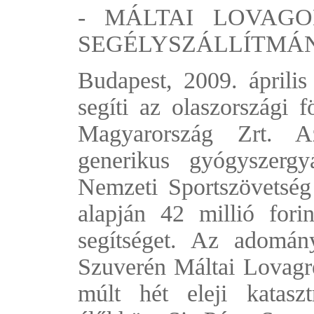
- MÁLTAI LOVAGO
SEGÉLYSZÁLLÍTMÁN
Budapest, 2009. áprili
segíti az olaszországi 
Magyarország Zrt. A
generikus gyógyszerg
Nemzeti Sportszövetség 
alapján 42 millió forin
segítséget. Az adomán
Szuverén Máltai Lovagren
múlt hét eleji katasztr