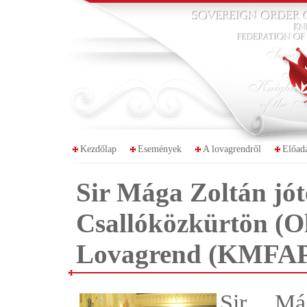
Kezdőlap
Események
A lovagrendről
Előad
Sir Mága Zoltán jót
Csallóközkürtön (O
Lovagrend (KMFAP)
Sir Má