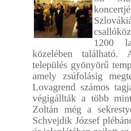
koncert
Szlová
csallókö
1200 la
közelében található.
település gyönyörű temp
amely zsúfolásig megt
Lovagrend számos tagjá
végigállták a több mint
Zoltán még a sekrestyé
Schvejdik József plébán