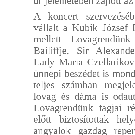
úr jelenlétében zajlott a
A koncert szervezéséb
vállalt a Kubik József 
mellett Lovagrendünk
Bailiffje, Sir Alexand
Lady Maria Czellarikov
ünnepi beszédet is mondt
teljes számban megjel
lovag és dáma is odaut
Lovagrendünk tagjai ré
előtt biztosítottak h
angyalok gazdag reperto