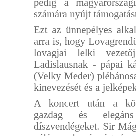
pedig a magyarországi
számára nyújt támogatást
Ezt az ünnepélyes alkal
arra is, hogy Lovagrend
lovagjai lelki vezet
Ladislausnak - pápai 
(Velky Meder) plébánosa
kinevezését és a jelképek
A koncert után a köz
gazdag és elegáns
díszvendégeket. Sir Mág