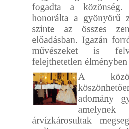
fogadta a közönség.
honorálta a gyönyörű 
szinte az összes zen
előadásban. Igazán forr
művészeket is felvi
felejthetetlen élményben 
A közöns
köszönhetőe
adomány gy
amelynek 
árvízkárosultak megseg