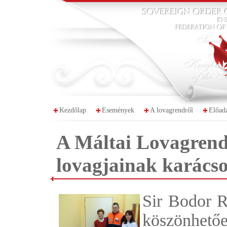
Kezdőlap
Események
A lovagrendről
Előad
A Máltai Lovagren
lovagjainak karács
Sir Bodor R
köszönhe