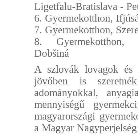
Ligetfalu-Bratislava - Pe
6. Gyermekotthon, Ifjús
7. Gyermekotthon, Szer
8. Gyermekotthon, 
Dobšiná
A szlovák lovagok és 
jövőben is szeretné
adományokkal, anyagi
mennyiségű gyermekci
magyarországi gyermekot
a Magyar Nagyperjelség