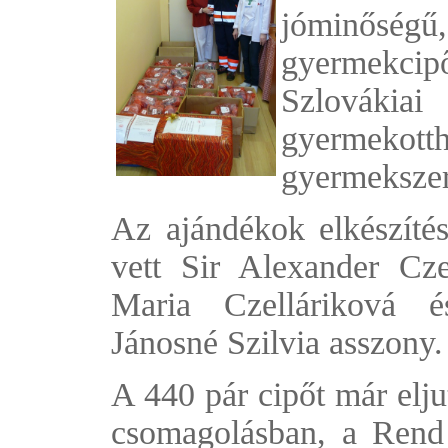
jóminős
gyermekci
Szlovákiai
gyermekot
gyermekszer
Az ajándékok elkészíté
vett Sir Alexander Cze
Maria Czelláriková é
Jánosné Szilvia asszony.
A 440 pár cipőt már elju
csomagolásban, a Rend