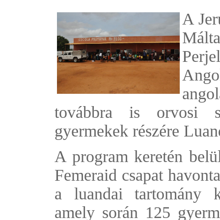
A Jer
Mál
Perj
Angol
ango
továbbra is orvosi s
gyermekek részére Luan
A program keretén belül
Femeraid csapat havonta 
a luandai tartomány k
amely során 125 gyerme