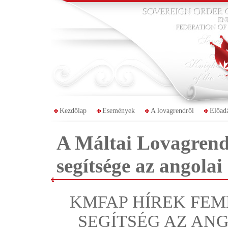
Kezdőlap
Események
A lovagrendről
Előad
A Máltai Lovagren
segítsége az angola
KMFAP HÍREK FEM
SEGÍTSÉG AZ AN