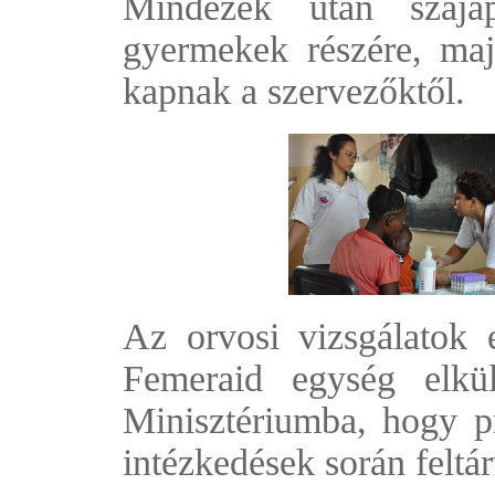
Mindezek után szájáp
gyermekek részére, ma
kapnak a szervezőktől.
Az orvosi vizsgálatok e
Femeraid egység elkü
Minisztériumba, hogy pr
intézkedések során feltá