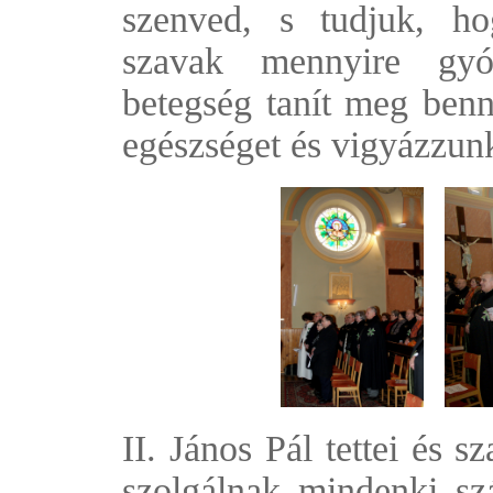
szenved, s tudjuk, ho
szavak mennyire gyó
betegség tanít meg benn
egészséget és vigyázzun
II. János Pál tettei és 
szolgálnak mindenki sz