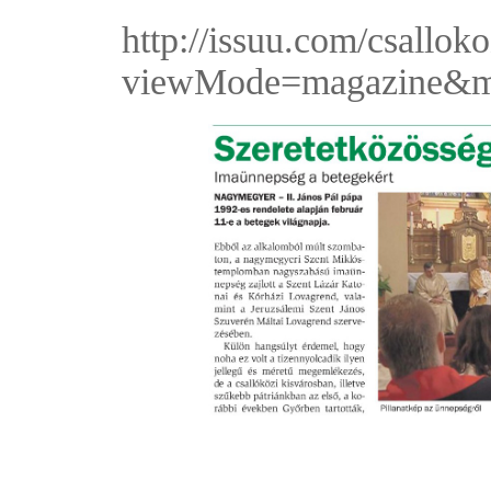
http://issuu.com/csallok
viewMode=magazine&