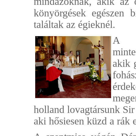
mindazoknak, akik az o
könyörgések egészen b
találtak az égieknél.
A kö
mint
akik 
fohás
érdek
megem
holland lovagtársunk Sir
aki hősiesen küzd a rák e