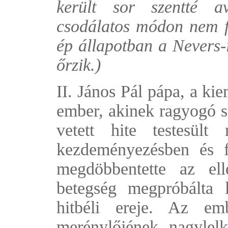
került sor szentté a
csodálatos módon nem fo
ép állapotban a Nevers-
őrzik.)
II. János Pál pápa, a ki
ember, akinek ragyogó s
vetett hite testesül
kezdeményezésben és f
megdöbbentette az ell
betegség megpróbálta l
hitbéli ereje. Az em
merénylőjének nagylel