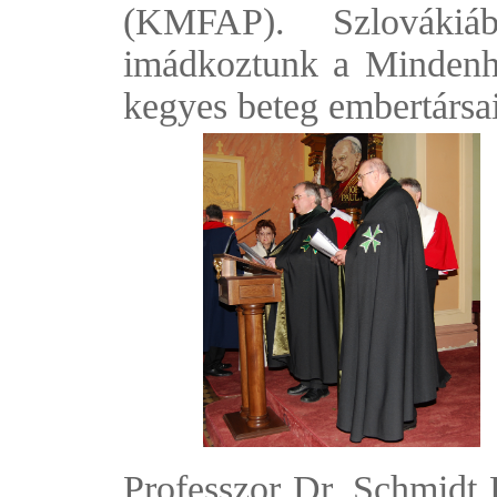
(KMFAP). Szlovákiá
imádkoztunk a Mindenha
kegyes beteg embertárs
Professzor Dr. Schmidt 