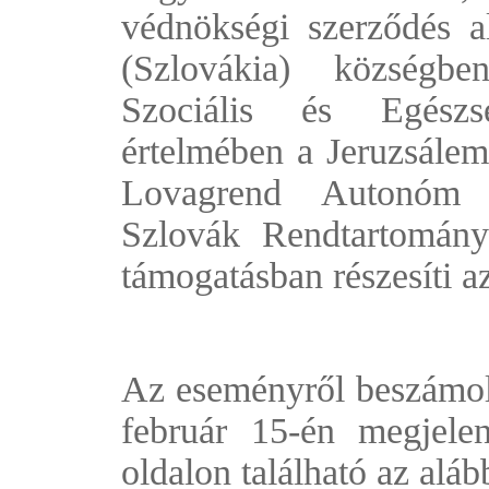
védnökségi szerződés a
(Szlovákia)
községben
Szociális és Egészs
értelmében a Jeruzsálem
Lovagrend Autonóm P
Szlovák Rendtartomány
támogatásban részesíti az
Az eseményről beszámolt
február 15-én megjel
oldalon található az aláb