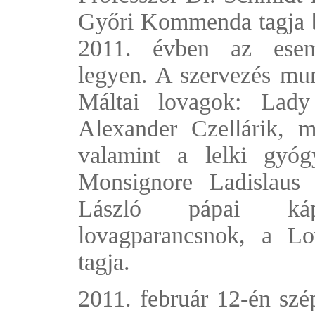
Győri Kommenda tagja b
2011. évben az esem
legyen. A szervezés mun
Máltai lovagok: Lady
Alexander Czellárik, m
valamint a lelki gyóg
Monsignore Ladislaus
László pápai káp
lovagparancsnok, a L
tagja.
2011. február 12-én szé