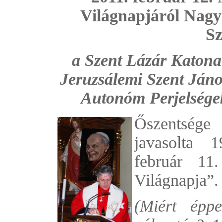
Világnapjáról Nag
Sz
a Szent Lázár Katona
Jeruzsálemi Szent Ján
Autonóm Perjelségek
Őszentsége
javasolta 
február 11
Világnapja”.
(Miért épp