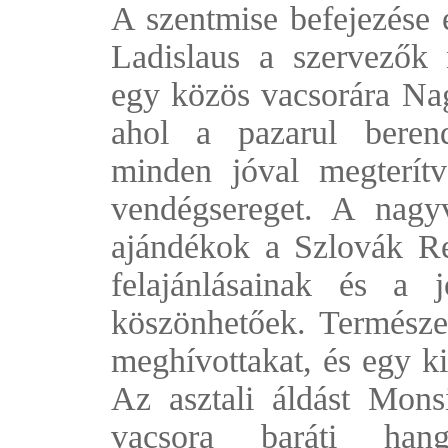
A szentmise befejezése 
Ladislaus a szervezők
egy közös vacsorára N
ahol a pazarul berend
minden jóval megterít
vendégsereget. A nagy
ajándékok a Szlovák Re
felajánlásainak és a 
köszönhetőek. Természet
meghívottakat, és egy ki
Az asztali áldást Mons
vacsora baráti hangu