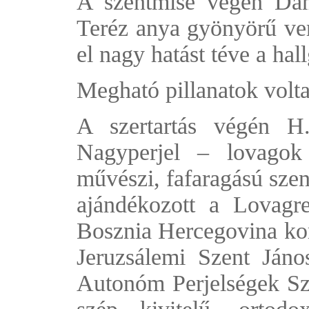
A szentmise végén Dá
Teréz anya gyönyörű ver
el nagy hatást téve a hal
Megható pillanatok volt
A szertartás végén H
Nagyperjel – lovagok
művészi, fafaragású szen
ajándékozott a Lovagr
Bosznia Hercegovina ko
Jeruzsálemi Szent Ján
Autonóm Perjelségek S