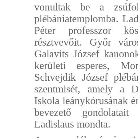
vonultak be a zsúfol
plébániatemplomba. La
Péter professzor kö
résztvevőit. Győr vár
Galavits József kanonok
kerületi esperes, Mo
Schvejdik József plébá
szentmisét, amely a D
Iskola leánykórusának é
bevezető gondolatait
Ladislaus mondta.