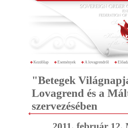
Kezdőlap
Események
A lovagrendről
Előad
"Betegek Világnapj
Lovagrend és a Má
szervezésében
2011. február 12.