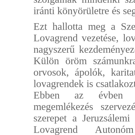
iránti könyörületre és seg
Ezt hallotta meg a Sz
Lovagrend vezetése, lova
nagyszerű kezdeményezé
Külön öröm számunkra
orvosok, ápolók, karita
lovagrendek is csatlakoz
Ebben az évben el
megemlékezés szervezé
szerepet a Jeruzsálemi
Lovagrend Autonóm