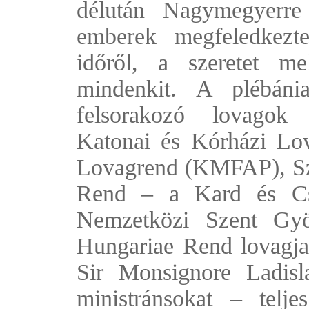
délután Nagymegyerre
emberek megfeledkezt
időről, a szeretet me
mindenkit. A plébánia
felsorakozó lovagok
Katonai és Kórházi Lov
Lovagrend (KMFAP), Sz
Rend – a Kard és Cs
Nemzetközi Szent Gyö
Hungariae Rend lovagja
Sir Monsignore Ladisl
ministránsokat – telj