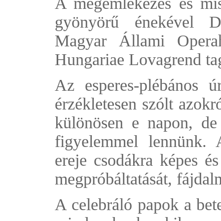
A megemlékezés és mis
gyönyörű énekével 
Magyar Állami Opera
Hungariae Lovagrend tag
Az esperes-plébános ú
érzékletesen szólt azokr
különösen e napon, de 
figyelemmel lennünk. A 
ereje csodákra képes és 
megpróbáltatását, fájdal
A celebráló papok a bete