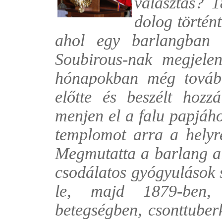
választás? 1
dolog történ
ahol egy barlangban 
Soubirous-nak megjele
hónapokban még továb
előtte és beszélt hozzá
menjen el a falu papjáho
templomot arra a helyre
Megmutatta a barlang ala
csodálatos gyógyulások s
le, majd 1879-ben,
betegségben, csonttuber