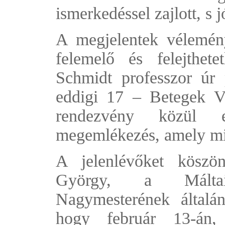
ismerkedéssel zajlott, s j
A megjelentek vélemén
felemelő és felejthet
Schmidt professzor úr 
eddigi 17 – Betegek Vi
rendezvény közül 
megemlékezés, amely min
A jelenlévőket köszön
György, a Málta
Nagymesterének általáno
hogy február 13-án, 