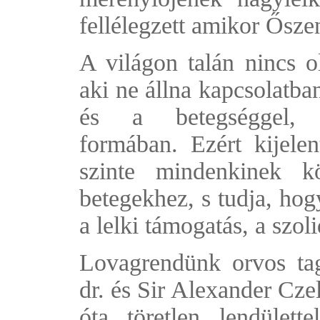
fellélegzett amikor Ősze
A világon talán nincs o
aki ne állna kapcsolatba
és a betegséggel, 
formában. Ezért kijelen
szinte mindenkinek 
betegekhez, s tudja, hog
a lelki támogatás, a szol
Lovagrendünk orvos tag
dr. és Sir Alexander Czel
óta töretlen lendülett