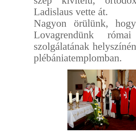
szép kivitelű, ortod
Ladislaus vette át.
Nagyon örülünk, hogy
Lovagrendünk római
szolgálatának helyszíné
plébániatemplomban.