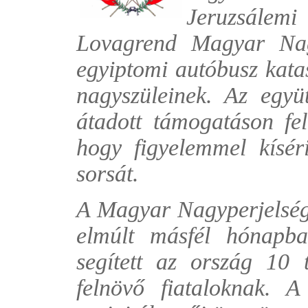
Jeruzsálemi
Lovagrend Magyar Nagy
egyiptomi autóbusz kata
nagyszüleinek. Az együt
átadott támogatáson fel
hogy figyelemmel kísér
sorsát.
A Magyar Nagyperjelség
elmúlt másfél hónapba
segített az ország 10 t
felnövő fiataloknak. 