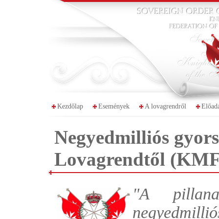
Kezdőlap
Események
A lovagrendről
Előad
Negyedmilliós gyors
Lovagrendtől (KMF
"A pillana
negyedmill