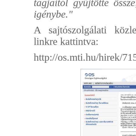
tagjaitól gyűjtötte öss
igénybe."
A sajtószolgálati köz
linkre kattintva:
http://os.mti.hu/hirek/