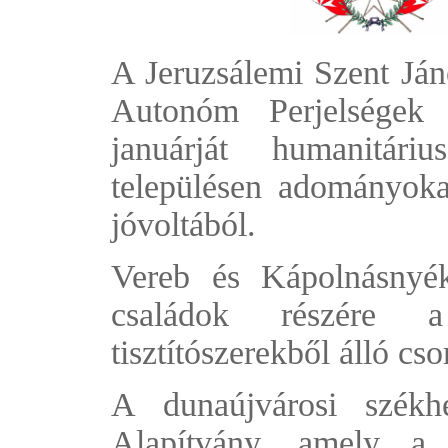
A Jeruzsálemi Szent Já
Autonóm Perjelségek
januárját humanitár
településen adományoka
jóvoltából.
Vereb és Kápolnásnyék
családok részére a 
tisztítószerekből álló cs
A dunaújvárosi székh
Alapítvány, amel