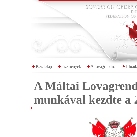
Kezdőlap
Események
A lovagrendről
Előad
A Máltai Lovagren
munkával kezdte a 2