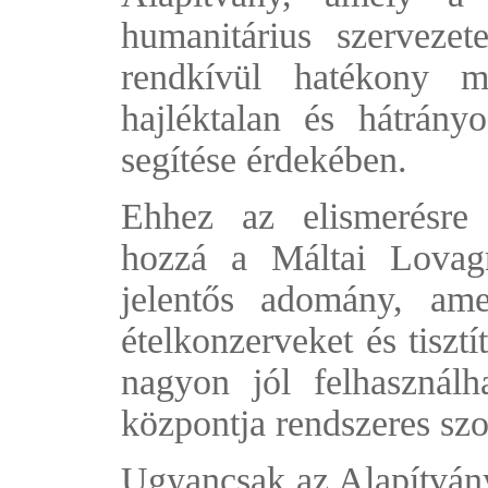
humanitárius szervezet
rendkívül hatékony 
hajléktalan és hátrány
segítése érdekében.
Ehhez az elismerésre 
hozzá a Máltai Lovag
jelentős adomány, am
ételkonzerveket és tiszt
nagyon jól felhasználh
központja rendszeres sz
Ugyancsak az Alapítvány