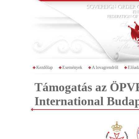
Kezdőlap
Események
A lovagrendről
Előad
Támogatás az ÖP
International Budap