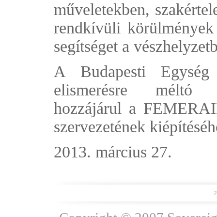
műveletekben, szakértel
rendkívüli körülmények
segítséget a vészhelyzet
A Budapesti Egység 
elismerésre méltó te
hozzájárul a FEMERAID
szervezetének kiépítéséhe
2013. március 27.