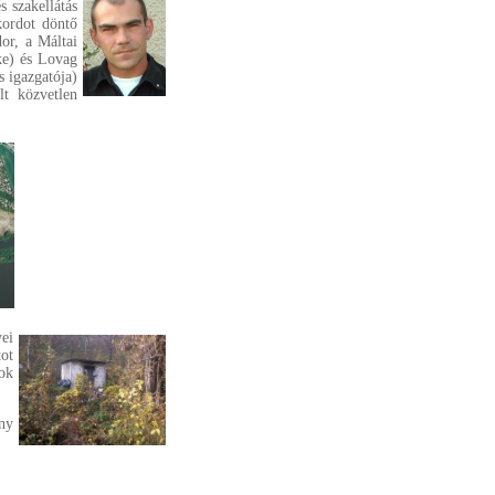
s szakellátás
kordot döntő
or, a Máltai
ke) és Lovag
 igazgatója)
lt közvetlen
ei
ot
ok
ny