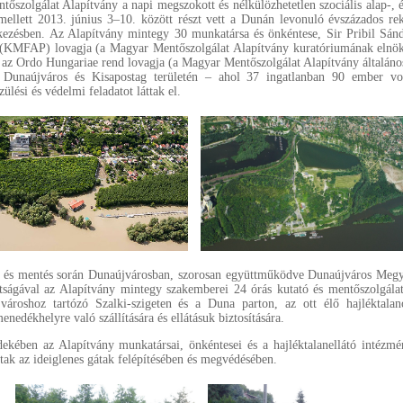
őszolgálat Alapítvány a napi megszokott és nélkülözhetetlen szociális alap-, é
 mellett 2013. június 3–10. között részt vett a Dunán levonuló évszázados re
kezésben. Az Alapítvány mintegy 30 munkatársa és önkéntese, Sir Pribil Sánd
(KMFAP) lovagja (a Magyar Mentőszolgálat Alapítvány kuratóriumának elnö
 az Ordo Hungariae rend lovagja (a Magyar Mentőszolgálat Alapítvány általános
l Dunaújváros és Kisapostag területén – ahol 37 ingatlanban 90 ember vo
ülési és védelmi feladatot láttak el.
és és mentés során Dunaújvárosban, szorosan együttműködve Dunaújváros Megy
ságával az Alapítvány mintegy szakemberei 24 órás kutató és mentőszolgálat
 városhoz tartózó Szalki-szigeten és a Duna parton, az ott élő hajléktalan
enedékhelyre való szállítására és ellátásuk biztosítására.
ekében az Alapítvány munkatársai, önkéntesei és a hajléktalanellátó intézmé
ottak az ideiglenes gátak felépítésében és megvédésében.