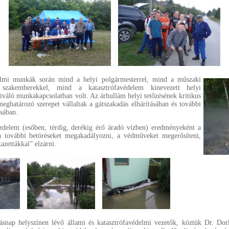
lmi munkák során mind a helyi polgármesterrel, mind a műszaki
 szakemberekkel, mind a katasztrófavédelem kinevezett helyi
kiváló munkakapcsolatban volt. Az árhullám helyi tetőzésének kritikus
meghatározó szerepet vállaltak a gátszakadás elhárításában és további
sában.
üzdelem (esőben, térdig, derékig érő áradó vízben) eredményeként a
 a további betöréseket megakadályozni, a védműveket megerősíteni,
kazettákkal” elzárni.
snap helyszínen lévő állami és katasztrófavédelmi vezetők, köztük Dr. Do