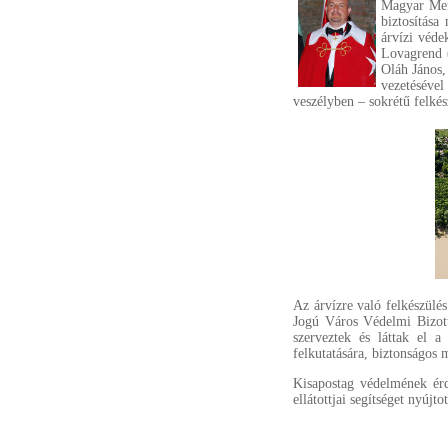
Magyar Ment
biztosítása
árvízi véde
Lovagrend 
Oláh János,
vezetéséve
veszélyben – sokrétű felkész
Az árvízre való felkészül
Jogú Város Védelmi Bizott
szerveztek és láttak el a
felkutatására, biztonságos m
Kisapostag védelmének érd
ellátottjai segítséget nyújt