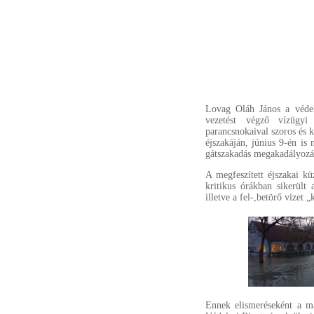
Lovag Oláh János a véde
vezetést végző vízügyi
parancsnokaival szoros és 
éjszakáján, június 9-én is 
gátszakadás megakadályozá
A megfeszített éjszakai k
kritikus órákban sikerült
illetve a fel-,betörő vizet „
Ennek elismeréseként a má