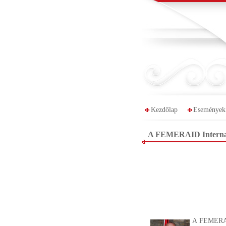
Kezdőlap
Események
A FEMERAID Internati
A FEMERAID