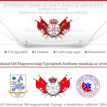
A lovagrendről
Előadások
A szövetség tagjai
Humanitárius 
onal Dél Magyarországi Egységének hatékony munkája az árvízi
 International Dél-magyarországi Egysége, a dunaújvárosi székhelyű 2004-b