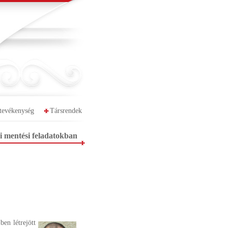
tevékenység
Társrendek
 mentési feladatokban
en létrejött