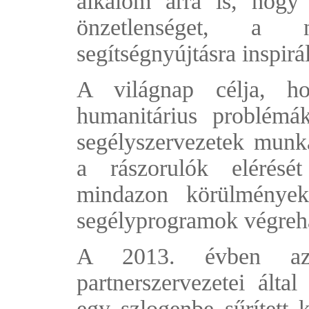
alkalom arra is, hogy
önzetlenséget, a 
segítségnyújtásra inspirá
A világnap célja, ho
humanitárius problémá
segélyszervezetek munka
a rászorulók elérésé
mindazon körülmények
segélyprogramok végreha
A 2013. évben az
partnerszervezetei álta
egy szlogenbe sűrített 