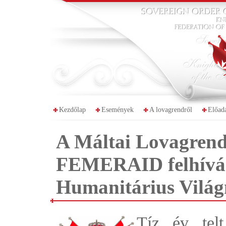
Kezdőlap
Események
A lovagrendről
Előad
A Máltai Lovagren
FEMERAID felhívása
Humanitárius Világ
Tíz év telt