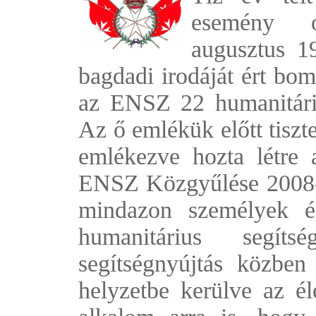
esemény 
augusztus 1
bagdadi irodáját ért bom
az ENSZ 22 humanitári
Az ő emlékük előtt tiszt
emlékezve hozta létre 
ENSZ Közgyűlése 2008-b
mindazon személyek és
humanitárius segít
segítségnyújtás közben
helyzetbe kerülve az él