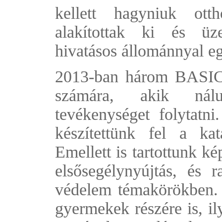
kellett hagyniuk ott
alakítottak ki és üz
hivatásos állománnyal 
2013-ban három BASIC 
számára, akik nálu
tevékenységet folytatn
készítettünk fel a kat
Emellett is tartottunk k
elsősegélynyújtás, és ra
védelem témakörökben. T
gyermekek részére is, i