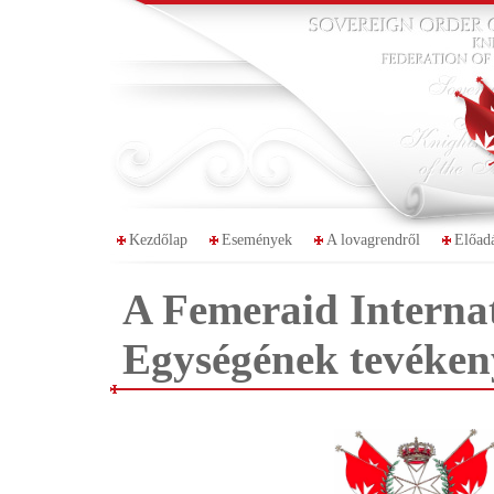
Kezdőlap
Események
A lovagrendről
Előad
A Femeraid Interna
Egységének tevéken