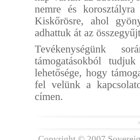
nemre és korosztályra s
Kiskőrösre, ahol gyön
adhattuk át az összegyűjt
Tevékenységünk sorá
támogatásokból tudju
lehetősége, hogy támog
fel velünk a kapcsola
címen.
Copyright © 2007 Sovereign