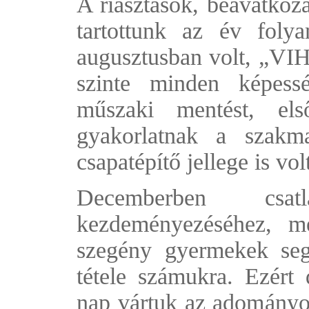
A riasztások, beavatkoz
tartottunk az év fol
augusztusban volt, „VI
szinte minden képessé
műszaki mentést, első
gyakorlatnak a szakm
csapatépítő jellege is vol
Decemberben cs
kezdeményezéséhez, m
szegény gyermekek seg
tétele számukra. Ezért
nap vártuk az adományok