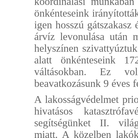
koordinálási munkában 
önkénteseink irányították
igen hosszú gátszakasz é
árvíz levonulása után 
helyszínen szivattyúztuk
alatt önkénteseink 1
váltásokban. Ez vo
beavatkozásunk 9 éves fe
A lakosságvédelmet prio
hivatásos katasztrófa
segítségünket II. vil
miatt. A közelben lakókn