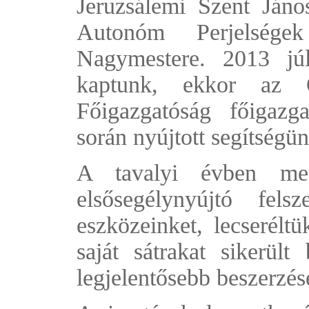
Jeruzsálemi Szent Ján
Autonóm Perjelsége
Nagymestere. 2013 júl
kaptunk, ekkor az Or
Főigazgatóság főigazga
során nyújtott segítségün
A tavalyi évben megúj
elsősegélynyújtó fels
eszközeinket, lecserélt
saját sátrakat sikerül
legjelentősebb beszerzé