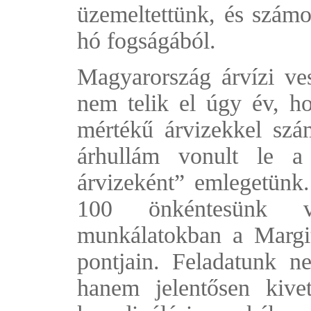
üzemeltettünk, és számo
hó fogságából.
Magyarország árvízi ves
nem telik el úgy év, h
mértékű árvizekkel szá
árhullám vonult le a
árvizeként” emlegetünk.
100 önkéntesünk v
munkálatokban a Margit
pontjain. Feladatunk n
hanem jelentősen kivet