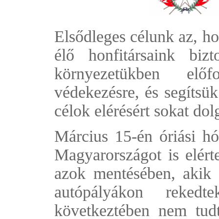
Elsődleges célunk az, h
élő honfitársaink bizt
környezetükben előfo
védekezésre, és segítsük
célok elérésért sokat do
Március 15-én óriási h
Magyarországot is elérte
azok mentésében, akik 
autópályákon reked
következtében nem tudt