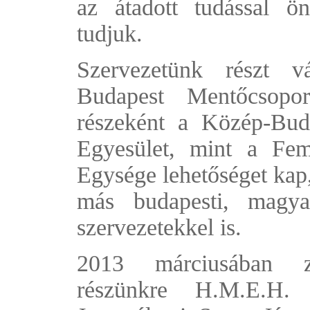
az átadott tudással ö
tudjuk.
Szervezetünk részt v
Budapest Mentőcsopo
részeként a Közép-Bud
Egyesület, mint a Feme
Egysége lehetőséget kap,
más budapesti, magya
szervezetekkel is.
2013 márciusában zá
részünkre H.M.E.H.