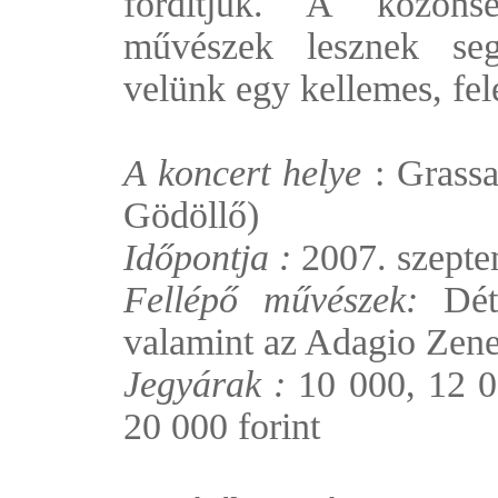
fordítjuk. A közönsé
művészek lesznek segí
velünk egy kellemes, fele
A koncert helye
: Grass
Gödöllő)
Időpontja :
2007. szepte
Fellépő művészek:
Dét
valamint az Adagio Zen
Jegyárak :
10 000, 12 0
20 000 forint