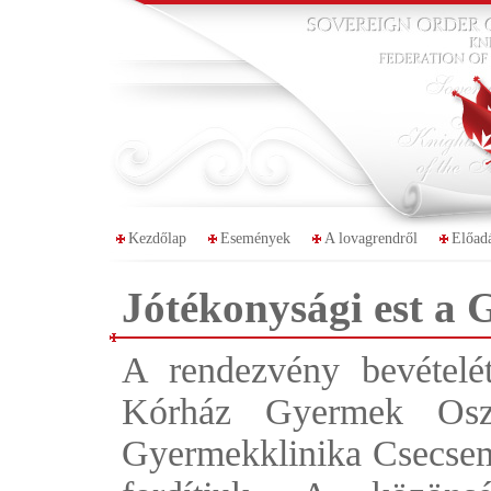
Kezdőlap
Események
A lovagrendről
Előad
Jótékonysági est a 
A rendezvény bevételé
Kórház Gyermek Osz
Gyermekklinika Csecsemő