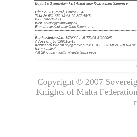
Együtt a Gyermekeinkért Alapítvány Közhasznú Szervezet
Cím:
2230 Gyömrő, Eötvös u. 41.
Tel.:
29-531-670, Mobil: 20-807-4848,
Fax.:
29-531-671
Web:
www.egyalapitvany.hu
,
E-mail:
egyalapitvany@mediacenter.hu
-----------------------------------------------------------------------------------
-
Bankszámlaszám:
10700024-45155408-51100005
Adószám:
18716951-2-13
Közhasznú fokozat bejegyezve a P.M.B. a 13. Pk. 60.245/2007/4.sz
határozatával
AM 2940 szám alatt nyilvántartásba véve
Copyright © 2007 Sovereign
Knights of Malta Federation