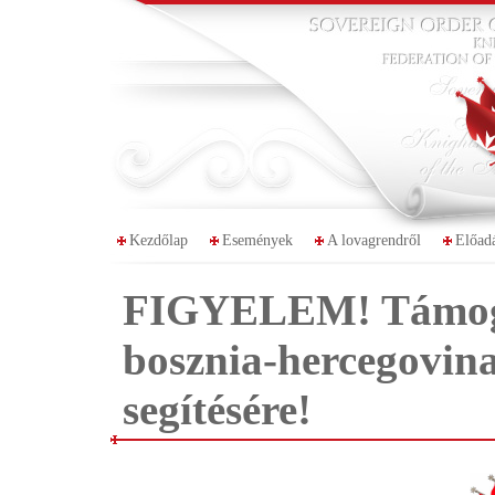
Kezdőlap
Események
A lovagrendről
Előad
FIGYELEM! Támogat
bosznia-hercegovina
segítésére!