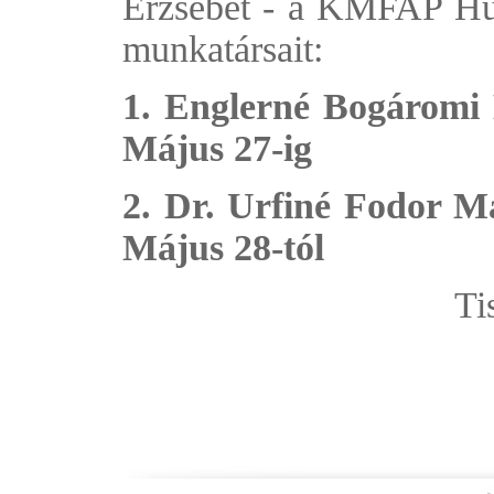
Erzsébet - a KMFAP Huma
munkatársait:
1. Englerné Bogáromi 
Május 27-ig
2. Dr. Urfiné Fodor M
Május 28-tól
Tis