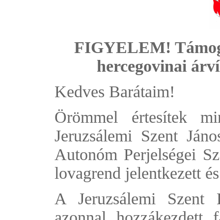
FIGYELEM! Támogatá
hercegovinai árví
Kedves Barátaim!
Örömmel értesítek mi
Jeruzsálemi Szent Ján
Autonóm Perjelségei Szö
lovagrend jelentkezett é
A Jeruzsálemi Szent 
azonnal hozzákezdett 