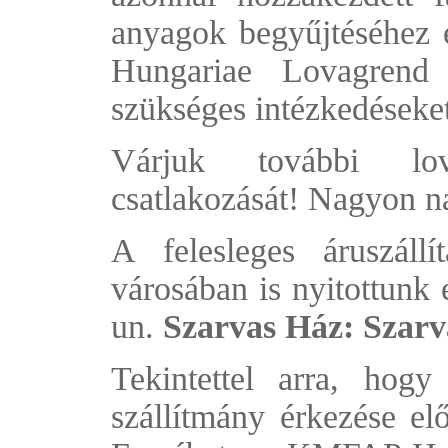
anyagok begyűjtéséhez 
Hungariae Lovagrend 
szükséges intézkedéseke
Várjuk további lov
csatlakozását! Nagyon na
A felesleges áruszállí
városában is nyitottunk 
un.
Szarvas Ház: Szarva
Tekintettel arra, hogy
szállítmány érkezése el