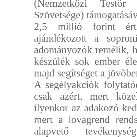
(Nemzetközi Testőr 
Szövetsége) támogatásáv
2,5 millió forint ért
ajándékozott a sopron
adományozók remélik, ho
készülék sok ember él
majd segítséget a jövõbe
A segélyakciók folytat
csak azért, mert köze
ilyenkor az adakozó kedv
mert a lovagrend rends
alapvető tevékenys