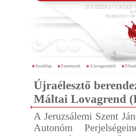
Kezdőlap
Események
A lovagrendről
Előad
Újraélesztő berende
Máltai Lovagrend
A Jeruzsálemi Szent Já
Autonóm Perjelsége