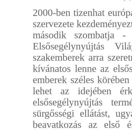
2000-ben tizenhat európ
szervezete kezdeményez
második szombatja -
Elsősegélynyújtás V
szakemberek arra szeret
kívánatos lenne az elsős
emberek széles körében 
lehet az idejében ér
elsősegélynyújtás term
sürgősségi ellátást, u
beavatkozás az első é