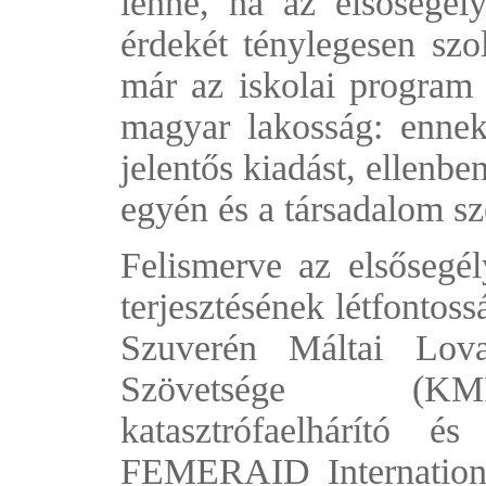
lenne, ha az elsősegély
érdekét ténylegesen szo
már az iskolai program k
magyar lakosság: ennek
jelentős kiadást, ellenbe
egyén és a társadalom s
Felismerve az elsősegél
terjesztésének létfontos
Szuverén Máltai Lova
Szövetsége (KMFA
katasztrófaelhárító é
FEMERAID Internationa