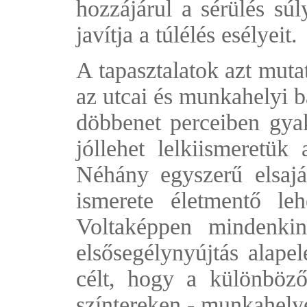
hozzájárul a sérülés sú
javítja a túlélés esélyeit.
A tapasztalatok azt mutat
az utcai és munkahelyi b
döbbenet perceiben gya
jóllehet lelkiismeretük 
Néhány egyszerű elsajá
ismerete életmentő le
Voltaképpen mindenki
elsősegélynyújtás alapel
célt, hogy a különböz
színtereken - munkahely