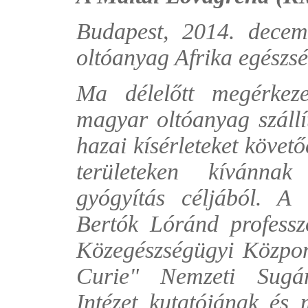
Budapest, 2014. dece
oltóanyag Afrika egészsé
Ma délelőtt megérkez
magyar oltóanyag száll
hazai kísérleteket követő
területeken kívánna
gyógyítás céljából. A 
Bertók Lóránd professz
Közegészségügyi Központ
Curie" Nemzeti Sugár
Intézet kutatójának és 