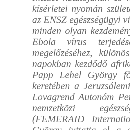
kísérletei nyomán szület
az ENSZ egészségügyi v
minden olyan kezdemény
Ebola vírus terjedés
megelőzéséhez, különös
napokban kezdődő afrik
Papp Lehel György fő
keretében a Jeruzsálem
Lovagrend Autonóm Per
nemzetközi egészség
(FEMERAID Internatio
György juttatta el a s