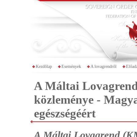
Kezdőlap
Események
A lovagrendről
Előad
A Máltai Lovagre
közleménye - Magya
egészségéért
A Máltai Lovagrend (KM