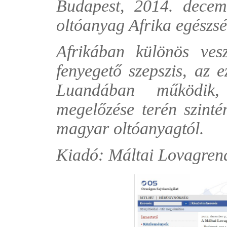
Budapest, 2014. dece
oltóanyag Afrika egészsé
Afrikában különös vesz
fenyegető szepszis, az e
Luandában működik,
megelőzése terén szinté
magyar oltóanyagtól.
Kiadó: Máltai Lovagre